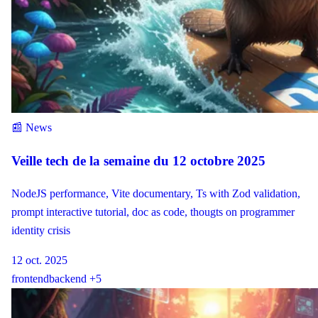
📰 News
Veille tech de la semaine du 12 octobre 2025
NodeJS performance, Vite documentary, Ts with Zod validation,
prompt interactive tutorial, doc as code, thougts on programmer
identity crisis
12 oct. 2025
frontend
backend
+5