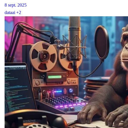
8 sept. 2025
data
ai
+2