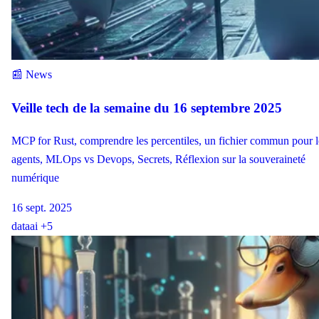
📰 News
Veille tech de la semaine du 16 septembre 2025
MCP for Rust, comprendre les percentiles, un fichier commun pour l
agents, MLOps vs Devops, Secrets, Réflexion sur la souveraineté
numérique
16 sept. 2025
data
ai
+5