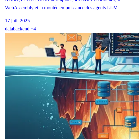
WebAssembly et la montée en puissance des agents LLM
17 juil. 2025
data
backend
+4