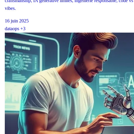
craftsmanship, IA générative limites, ingénierie responsable, code vs
vibes.
16 juin 2025
data
ops
+3