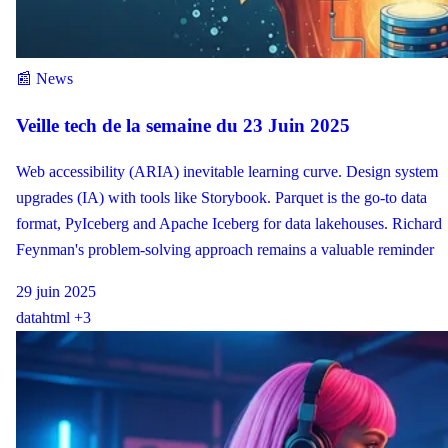
📰 News
Veille tech de la semaine du 23 Juin 2025
Web accessibility (ARIA) inevitable learning curve. Design system
upgrades (IA) with tools like Storybook. Parquet is the go-to data
format, PyIceberg and Apache Iceberg for data lakehouses. Richard
Feynman's problem-solving approach remains a valuable reminder
29 juin 2025
data
html
+3