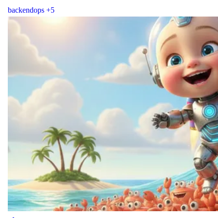
backend
ops
+5