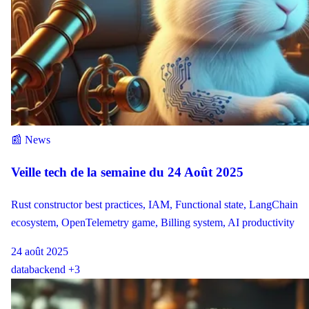
📰 News
Veille tech de la semaine du 24 Août 2025
Rust constructor best practices, IAM, Functional state, LangChain
ecosystem, OpenTelemetry game, Billing system, AI productivity
24 août 2025
data
backend
+3