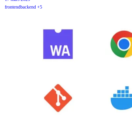
frontend
backend
+5