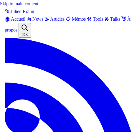
Skip to main content
🚀 Julien Rollin
🏠 Accueil
📰 News
📝 Articles
📋 Mémos
🛠️ Tools
🎤 Talks
👋 À
propos
⌘K