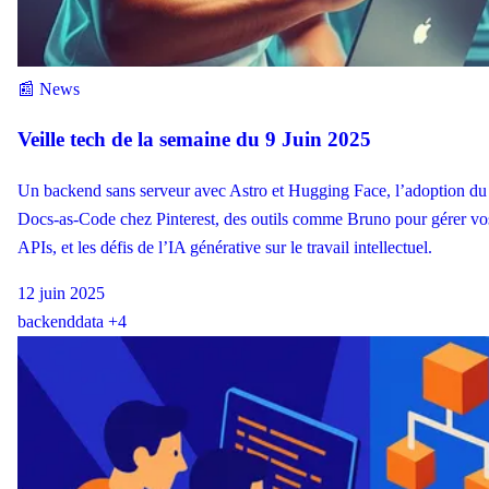
📰 News
Veille tech de la semaine du 9 Juin 2025
Un backend sans serveur avec Astro et Hugging Face, l’adoption du
Docs-as-Code chez Pinterest, des outils comme Bruno pour gérer vo
APIs, et les défis de l’IA générative sur le travail intellectuel.
12 juin 2025
backend
data
+4