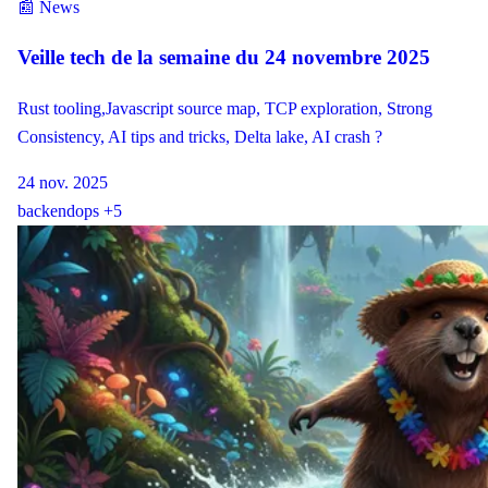
📰 News
Veille tech de la semaine du 24 novembre 2025
Rust tooling,Javascript source map, TCP exploration, Strong
Consistency, AI tips and tricks, Delta lake, AI crash ?
24 nov. 2025
backend
ops
+5