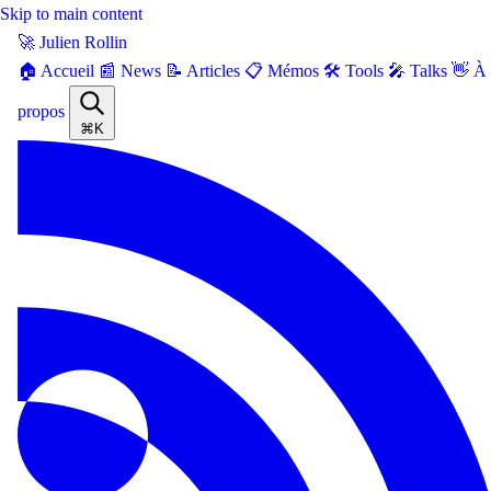
Skip to main content
🚀 Julien Rollin
🏠 Accueil
📰 News
📝 Articles
📋 Mémos
🛠️ Tools
🎤 Talks
👋 À
propos
⌘K