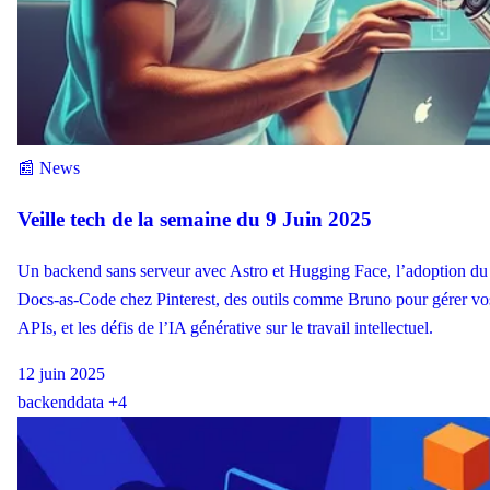
📰 News
Veille tech de la semaine du 9 Juin 2025
Un backend sans serveur avec Astro et Hugging Face, l’adoption du
Docs-as-Code chez Pinterest, des outils comme Bruno pour gérer vo
APIs, et les défis de l’IA générative sur le travail intellectuel.
12 juin 2025
backend
data
+4