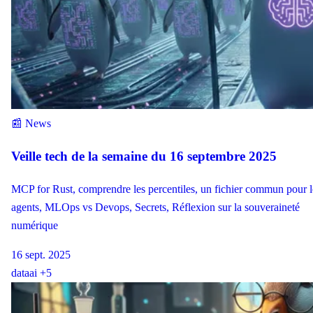
📰 News
Veille tech de la semaine du 16 septembre 2025
MCP for Rust, comprendre les percentiles, un fichier commun pour l
agents, MLOps vs Devops, Secrets, Réflexion sur la souveraineté
numérique
16 sept. 2025
data
ai
+5