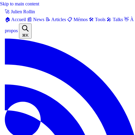
Skip to main content
🚀 Julien Rollin
🏠 Accueil
📰 News
📝 Articles
📋 Mémos
🛠️ Tools
🎤 Talks
👋 À
propos
⌘K