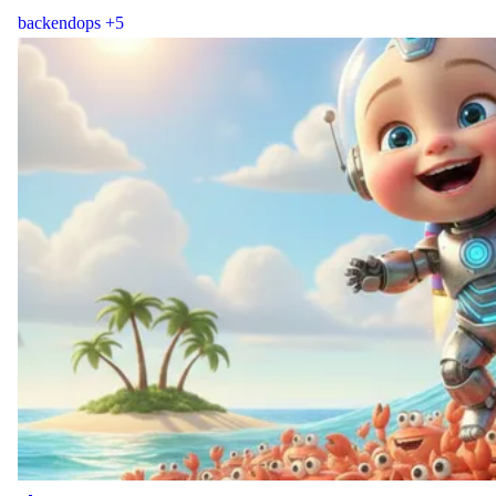
backend
ops
+5