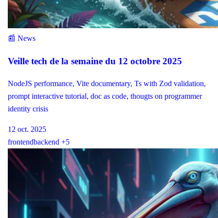
📰 News
Veille tech de la semaine du 12 octobre 2025
NodeJS performance, Vite documentary, Ts with Zod validation,
prompt interactive tutorial, doc as code, thougts on programmer
identity crisis
12 oct. 2025
frontend
backend
+5