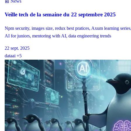
📰 News
Veille tech de la semaine du 22 septembre 2025
Npm security, images size, redux best pratices, Axum learning series
AI for juniors, mentoring with AI, data engineering trends
22 sept. 2025
data
ai
+5