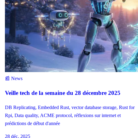
📰 News
Veille tech de la semaine du 28 décembre 2025
DB Replicating, Embedded Rust, vector database storage, Rust for
Rpi, Data quality, ACME protocol, réflexions sur internet et
prédictions de début d'année
28 déc. 2025