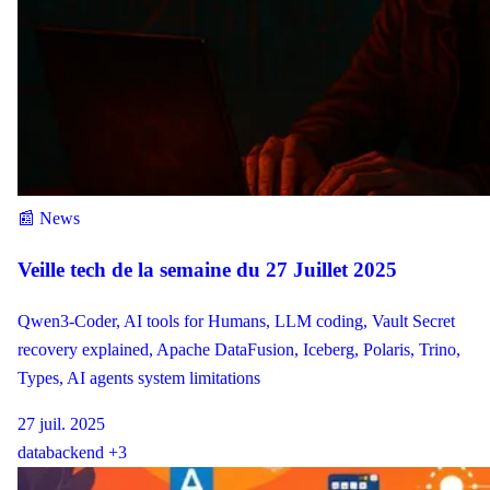
📰 News
Veille tech de la semaine du 27 Juillet 2025
Qwen3-Coder, AI tools for Humans, LLM coding, Vault Secret
recovery explained, Apache DataFusion, Iceberg, Polaris, Trino,
Types, AI agents system limitations
27 juil. 2025
data
backend
+3