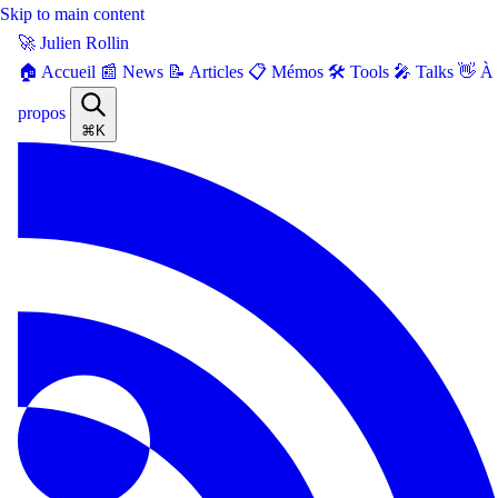
Skip to main content
🚀 Julien Rollin
🏠 Accueil
📰 News
📝 Articles
📋 Mémos
🛠️ Tools
🎤 Talks
👋 À
propos
⌘K